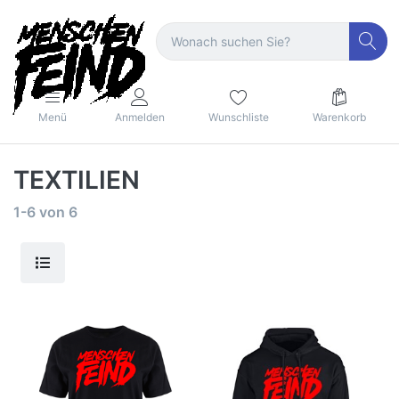
Menü
Anmelden
Wunschliste
Warenkorb
TEXTILIEN
1-6
von
6